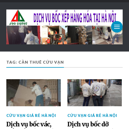
TAG: CẦN THUÊ CỬU VẠN
CỬU VẠN GIÁ RẺ HÀ NỘI
CỬU VẠN GIÁ RẺ HÀ NỘI
Dịch vụ bốc vác,
Dịch vụ bốc dỡ