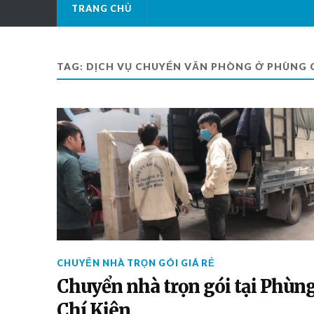
TRANG CHỦ
TAG: DỊCH VỤ CHUYỂN VĂN PHÒNG Ở PHÙNG C
CHUYỂN NHÀ TRỌN GÓI GIÁ RẺ
Chuyển nhà trọn gói tại Phùn
Chí Kiên