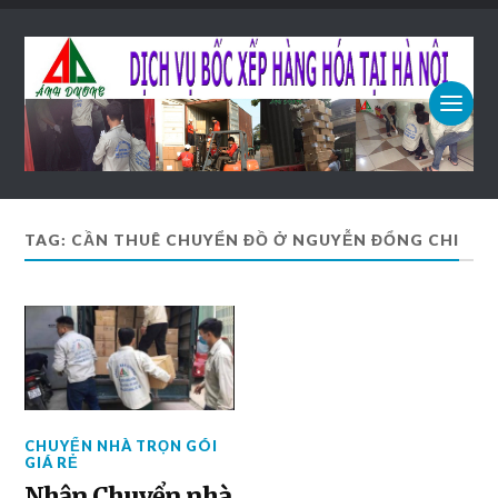
TAG: CẦN THUÊ CHUYỂN ĐỒ Ở NGUYỄN ĐỔNG CHI
CHUYỂN NHÀ TRỌN GÓI
GIÁ RẺ
Nhận Chuyển nhà