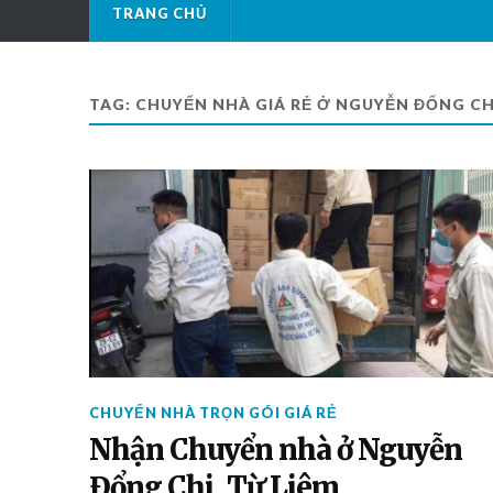
TRANG CHỦ
TAG: CHUYỂN NHÀ GIÁ RẺ Ở NGUYỄN ĐỔNG CH
CHUYỂN NHÀ TRỌN GÓI GIÁ RẺ
Nhận Chuyển nhà ở Nguyễn
Đổng Chi, Từ Liêm