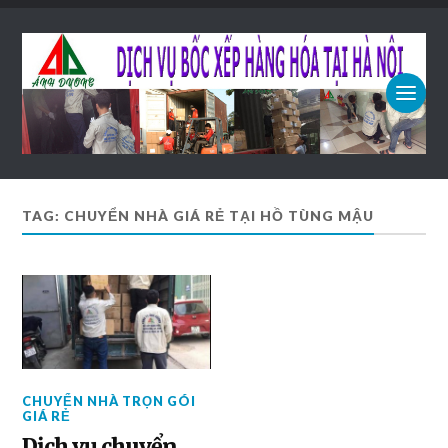
TAG: CHUYỂN NHÀ GIÁ RẺ TẠI HỒ TÙNG MẬU
CHUYỂN NHÀ TRỌN GÓI
GIÁ RẺ
Dịch vụ chuyển