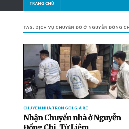
TRANG CHỦ
TAG: DỊCH VỤ CHUYỂN ĐỒ Ở NGUYỄN ĐỔNG CH
CHUYỂN NHÀ TRỌN GÓI GIÁ RẺ
Nhận Chuyển nhà ở Nguyễn
Đổng Chi, Từ Liêm