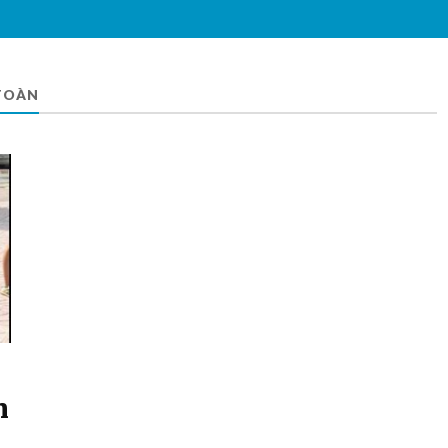
TOÀN
n