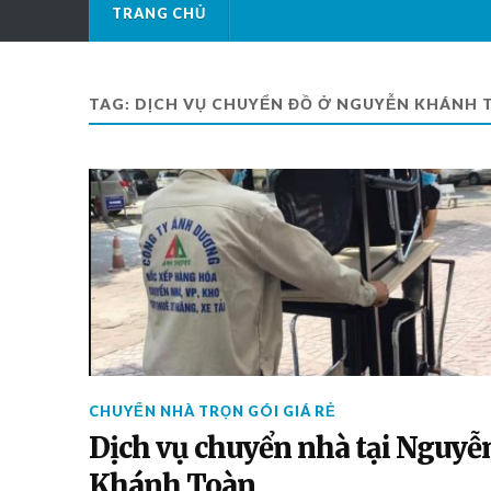
TRANG CHỦ
TAG: DỊCH VỤ CHUYỂN ĐỒ Ở NGUYỄN KHÁNH 
CHUYỂN NHÀ TRỌN GÓI GIÁ RẺ
Dịch vụ chuyển nhà tại Nguyễ
Khánh Toàn