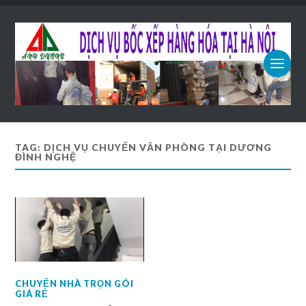
TAG: DỊCH VỤ CHUYỂN VĂN PHÒNG TẠI DƯƠNG
ĐÌNH NGHỆ
CHUYỂN NHÀ TRỌN GÓI
GIÁ RẺ