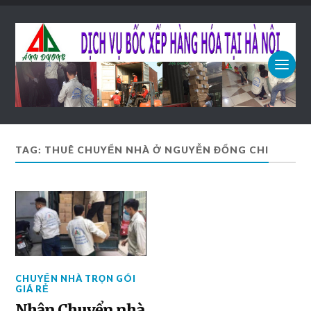
TAG: THUÊ CHUYỂN NHÀ Ở NGUYỄN ĐỔNG CHI
CHUYỂN NHÀ TRỌN GÓI
GIÁ RẺ
Nhận Chuyển nhà