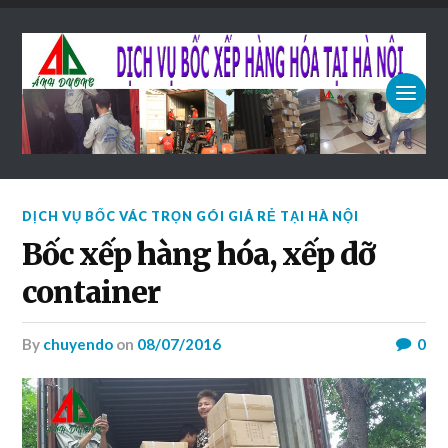
DỊCH VỤ BỐC VÁC TRỌN GÓI GIÁ RẺ TẠI HÀ NỘI
Bốc xếp hàng hóa, xếp dỡ
container
by
chuyendo
on
08/07/2016
0