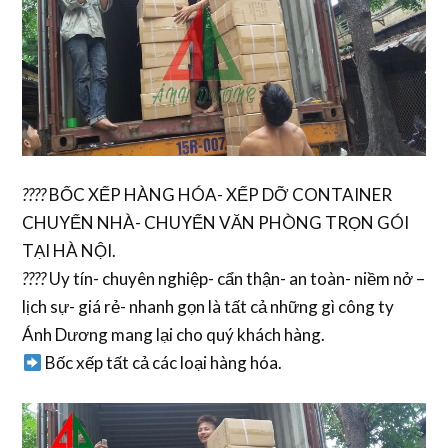
????
BỐC XẾP HÀNG HÓA- XẾP DỠ CONTAINER
CHUYỂN NHÀ- CHUYỂN VĂN PHÒNG TRỌN GÓI
TẠI HÀ NỘI.
????
Uy tín- chuyên nghiệp- cẩn thận- an toàn- niềm nở –
lịch sự- giá rẻ- nhanh gọn là tất cả những gì công ty
Ánh Dương mang lại cho quý khách hàng.
Bốc xếp tất cả các loại hàng hóa.