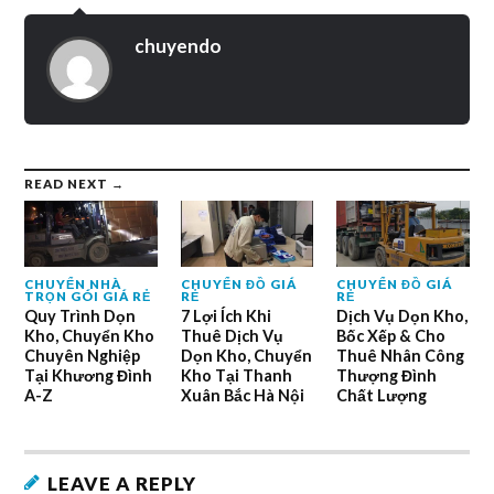
chuyendo
READ NEXT →
CHUYỂN NHÀ
CHUYỂN ĐỒ GIÁ
CHUYỂN ĐỒ GIÁ
TRỌN GÓI GIÁ RẺ
RẺ
RẺ
Quy Trình Dọn
7 Lợi Ích Khi
Dịch Vụ Dọn Kho,
Kho, Chuyển Kho
Thuê Dịch Vụ
Bốc Xếp & Cho
Chuyên Nghiệp
Dọn Kho, Chuyển
Thuê Nhân Công
Tại Khương Đình
Kho Tại Thanh
Thượng Đình
A-Z
Xuân Bắc Hà Nội
Chất Lượng
LEAVE A REPLY