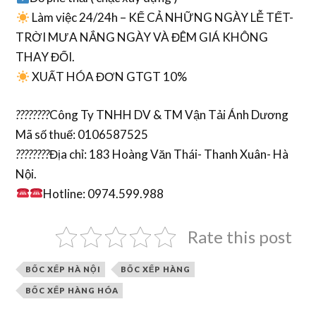
Làm việc 24/24h – KỂ CẢ NHỮNG NGÀY LỄ TẾT-
TRỜI MƯA NẮNG NGÀY VÀ ĐÊM GIÁ KHÔNG
THAY ĐỔI.
XUẤT HÓA ĐƠN GTGT 10%
????????
Công Ty TNHH DV & TM Vận Tải Ánh Dương
Mã số thuế: 0106587525
????????
Địa chỉ: 183 Hoàng Văn Thái- Thanh Xuân- Hà
Nội.
Hotline: 0974.599.988
Rate this post
BỐC XẾP HÀ NỘI
BỐC XẾP HÀNG
BỐC XẾP HÀNG HÓA