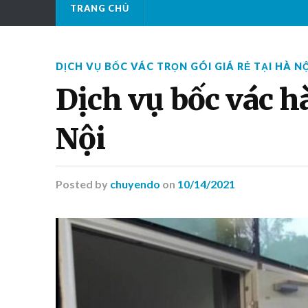
TRANG CHỦ
DỊCH VỤ BỐC VÁC TRỌN GÓI GIÁ RẺ TẠI HÀ NỘ
Dịch vụ bốc vác hà
Nội
Posted
by
chuyendo
on
10/14/2021