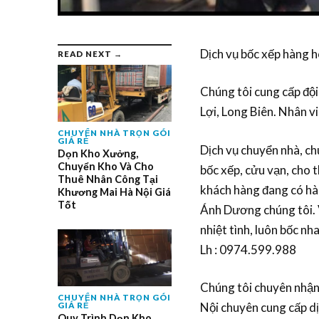
Dịch vụ bốc xếp hàng h
READ NEXT →
Chúng tôi cung cấp đội
Lợi, Long Biên. Nhân vi
CHUYỂN NHÀ TRỌN GÓI
GIÁ RẺ
Dịch vụ chuyển nhà, c
Dọn Kho Xưởng,
Chuyển Kho Và Cho
bốc xếp, cửu vạn, cho 
Thuê Nhân Công Tại
khách hàng đang có hàn
Khương Mai Hà Nội Giá
Tốt
Ánh Dương chúng tôi. V
nhiệt tình, luôn bốc n
Lh : 0974.599.988
Chúng tôi chuyên nhậ
CHUYỂN NHÀ TRỌN GÓI
Nội chuyên cung cấp d
GIÁ RẺ
Quy Trình Dọn Kho,