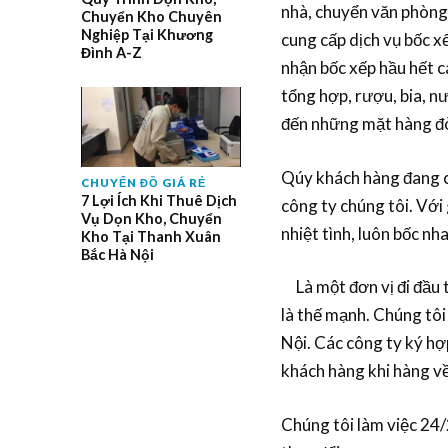
nhà, chuyển văn phòng t
Chuyển Kho Chuyên
Nghiệp Tại Khương
cung cấp dịch vụ bốc x
Đình A-Z
nhận bốc xếp hầu hết c
tổng hợp, rượu, bia, nư
đến những mặt hàng đòi
Qúy khách hàng đang có
CHUYỂN ĐỒ GIÁ RẺ
7 Lợi Ích Khi Thuê Dịch
công ty chúng tôi. Với 
Vụ Dọn Kho, Chuyển
nhiệt tình, luôn bốc nh
Kho Tại Thanh Xuân
Bắc Hà Nội
Là một đơn vị đi đầu 
là thế mạnh. Chúng tôi
Nội. Các công ty ký hợp
khách hàng khi hàng v
Chúng tôi làm việc 24/