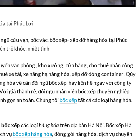
óa tại Phúc Lợi
 ngũ cửu vạn, bốc vác, bốc xếp- xếp dỡ hàng hóa tại Phúc
ên trẻ khỏe, nhiệt tình
huyển văn phòng , kho xưởng, cửa hàng, cho thuê nhân công
thuê xe tải, xe nâng hạ hàng hóa, xếp dỡ đóng container .Qúy
g hóa về cần đội ngũ bốc xếp, hãy liên hệ ngay với công ty
ới giá thành rẻ, đội ngũ nhân viên bốc xếp chuyên nghiệp,
hanh gọn an toàn. Chúng tôi
bốc xếp
tất cả các loại hàng hóa.
n
bốc xếp
các loại
hàng hóa
trên địa bàn Hà Nội. Bốc xếp Hà
ịch vụ
bốc xếp hàng hóa
, đóng gói hàng hóa, dịch vụ chuyển