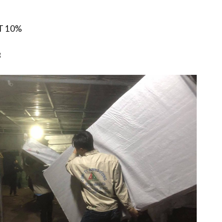
T 10%
8