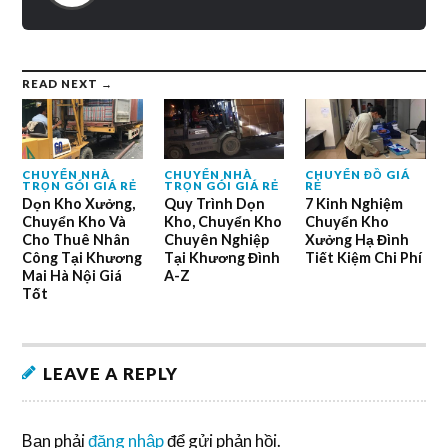
READ NEXT →
CHUYỂN NHÀ
CHUYỂN NHÀ
CHUYỂN ĐỒ GIÁ
TRỌN GÓI GIÁ RẺ
TRỌN GÓI GIÁ RẺ
RẺ
Dọn Kho Xưởng,
Quy Trình Dọn
7 Kinh Nghiệm
Chuyển Kho Và
Kho, Chuyển Kho
Chuyển Kho
Cho Thuê Nhân
Chuyên Nghiệp
Xưởng Hạ Đình
Công Tại Khương
Tại Khương Đình
Tiết Kiệm Chi Phí
Mai Hà Nội Giá
A-Z
Tốt
LEAVE A REPLY
Bạn phải
đăng nhập
để gửi phản hồi.