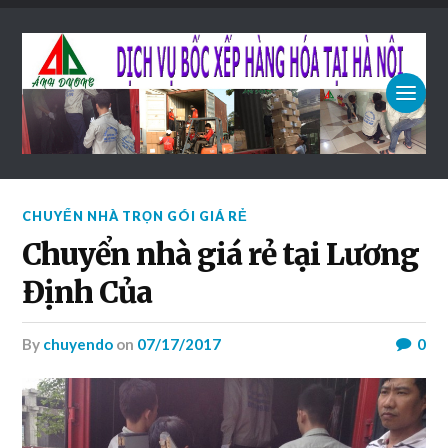
CHUYỂN NHÀ TRỌN GÓI GIÁ RẺ
Chuyển nhà giá rẻ tại Lương
Định Của
by
chuyendo
on
07/17/2017
0