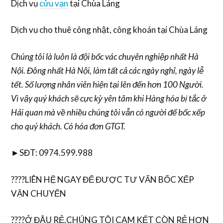
Dịch vụ
cửu vạn
tại Chùa Láng
Dịch vụ cho thuê công nhật, công khoán tại Chùa Láng
Chúng tôi là luôn là đội bốc vác chuyên nghiệp nhất Hà
Nội. Đông nhất Hà Nội, làm tất cả các ngày nghỉ, ngày lễ
tết. Số lượng nhân viên hiện tại lên đến hơn 100 Người.
Vì vậy quý khách sẽ cực kỳ yên tâm khi Hàng hóa bị tắc ở
Hải quan mà về nhiều chúng tôi vẫn có người để bốc xếp
cho quý khách. Có hóa đơn GTGT.
►SĐT: 0974.599.988
????LIÊN HỆ NGAY ĐỂ ĐƯỢC TƯ VẤN BỐC XẾP
VẬN CHUYỂN
????Ở ĐÂU RẺ,CHÚNG TÔI CAM KẾT CÒN RẺ HƠN