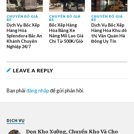
CHUYỂN ĐỒ GIÁ
CHUYỂN ĐỒ GIÁ
CHUYỂN ĐỒ GIÁ
RẺ
RẺ
RẺ
Dịch Vụ Bốc Xếp
Bốc Xếp Hàng
Dịch Vụ Bốc Xếp
Hàng Hóa
Hóa Bằng Xe
Hàng Hóa Khu đô
Splendora Bắc An
Nâng Mỗ Lao Giá
thị Văn Quán Hà
Khánh Chuyên
Chỉ Từ 500K/Giờ
Đông Uy Tín
Nghiệp 24/7
LEAVE A REPLY
Bạn phải
đăng nhập
để gửi phản hồi.
DỊCH VỤ
Dọn Kho Xưởng, Chuyển Kho Và Cho