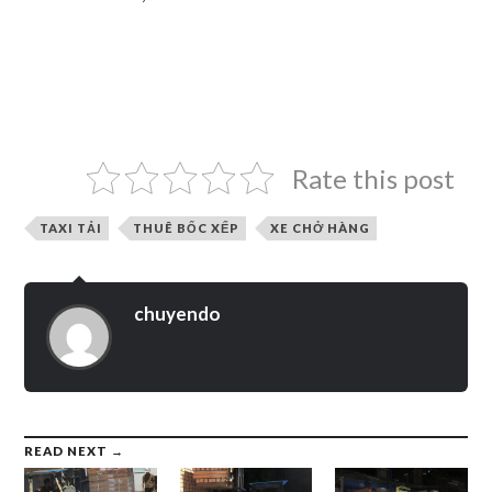
Rate this post
TAXI TẢI
THUÊ BỐC XẾP
XE CHỞ HÀNG
chuyendo
READ NEXT →