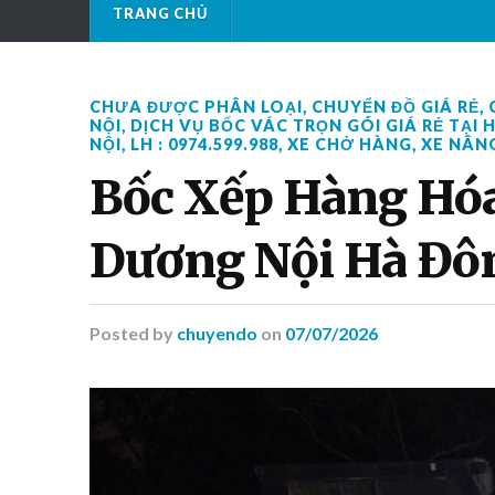
TRANG CHỦ
CHƯA ĐƯỢC PHÂN LOẠI
,
CHUYỂN ĐỒ GIÁ RẺ
,
NỘI
,
DỊCH VỤ BỐC VÁC TRỌN GÓI GIÁ RẺ TẠI 
NỘI
,
LH : 0974.599.988
,
XE CHỞ HÀNG
,
XE NÂN
Bốc Xếp Hàng Hó
Dương Nội Hà Đôn
Posted
by
chuyendo
on
07/07/2026