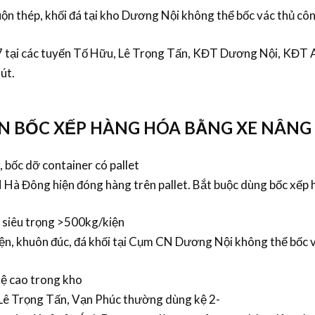
uộn thép, khối đá tại kho Dương Nội không thể
bốc vác
thủ côn
7 tại các tuyến Tố Hữu, Lê Trọng Tấn, KĐT Dương Nội, KĐT A
út.
ẦN BỐC XẾP HÀNG HÓA BẰNG XE NÂNG
, bốc dỡ container có pallet
Hà Đông hiện đóng hàng trên pallet. Bắt buộc dùng
bốc xếp 
, siêu trọng >500kg/kiện
n, khuôn đúc, đá khối tại Cụm CN Dương Nội không thể
bốc 
kệ cao trong kho
Lê Trọng Tấn, Vạn Phúc thường dùng kệ 2-