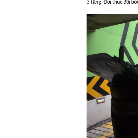
3 tầng. Đội
thuê đội bố