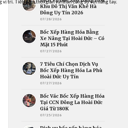
ị trí. Tiết kiệm thời gian và nhân công so với nâng tay.
Khu Đô Thị Văn Khê Hà
Đông Uy Tín 2026
07/28/2026
Bốc Xếp Hàng Hóa Bằng
Xe Nâng Tại Hoài Đức – Có
Mặt 15 Phút
07/27/2026
7 Tiêu Chí Chọn Dịch Vụ
Bốc Xếp Hàng Hóa La Phù
Hoài Đức Uy Tín
07/27/2026
Bốc Vác Bốc Xếp Hàng Hóa
Tại CCN Đông La Hoài Đức
Giá Từ 180K
07/25/2026
Dịch vụ bốc xếp hàng hóa