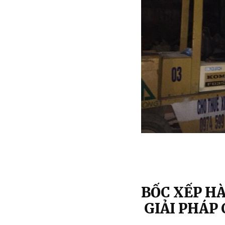
BỐC XẾP H
GIẢI PHÁP