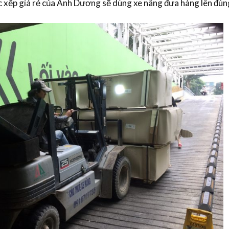
c xếp giá rẻ
của Ánh Dương sẽ dùng xe nâng đưa hàng lên đúng v