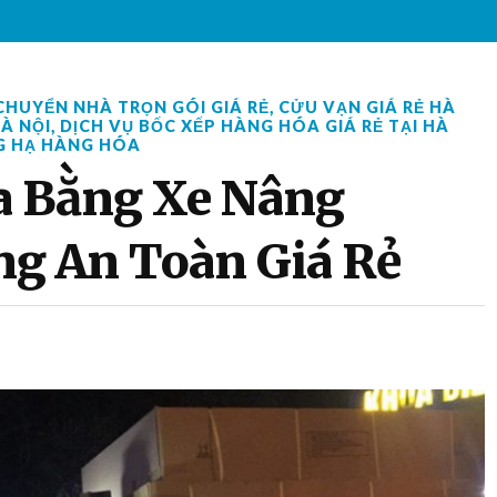
CHUYỂN NHÀ TRỌN GÓI GIÁ RẺ
,
CỬU VẠN GIÁ RẺ HÀ
HÀ NỘI
,
DỊCH VỤ BỐC XẾP HÀNG HÓA GIÁ RẺ TẠI HÀ
G HẠ HÀNG HÓA
a Bằng Xe Nâng
g An Toàn Giá Rẻ