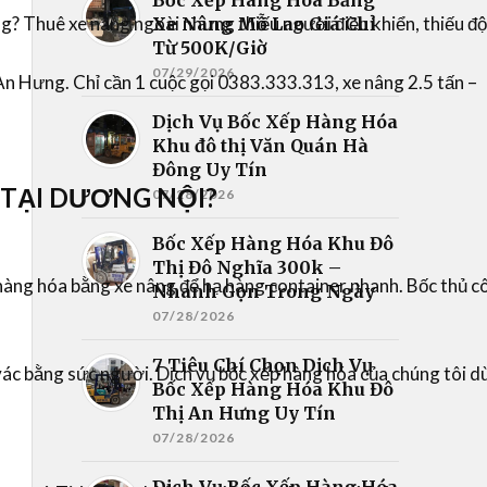
g? Thuê xe nâng ngoài nhưng thiếu người điều khiển, thiếu độ
Xe Nâng Mỗ Lao Giá Chỉ
Từ 500K/Giờ
07/29/2026
n Hưng. Chỉ cần 1 cuộc gọi 0383.333.313, xe nâng 2.5 tấn –
Dịch Vụ Bốc Xếp Hàng Hóa
Khu đô thị Văn Quán Hà
Đông Uy Tín
 TẠI DƯƠNG NỘI?
07/28/2026
Bốc Xếp Hàng Hóa Khu Đô
Thị Đô Nghĩa 300k –
hàng hóa bằng xe nâng
để
hạ hàng container
nhanh. Bốc thủ c
Nhanh Gọn Trong Ngày
07/28/2026
7 Tiêu Chí Chọn Dịch Vụ
vác
bằng sức người. Dịch vụ
bốc xếp hàng hóa
của chúng tôi dù
Bốc Xếp Hàng Hóa Khu Đô
Thị An Hưng Uy Tín
07/28/2026
Dịch Vụ Bốc Xếp Hàng Hóa