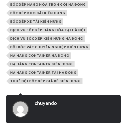
BỐC XẾP HÀNG HÓA TRỌN GÓI HÀ ĐÔNG
BỐC XẾP KHO BÃI KIẾN HƯNG
BỐC XẾP XE TẢI KIẾN HƯNG
DỊCH VỤ BỐC XẾP HÀNG HÓA TẠI HÀ NỘI
DỊCH VỤ BỐC XẾP KIẾN HƯNG HÀ ĐÔNG
ĐỘI BỐC VÁC CHUYÊN NGHIỆP KIẾN HƯNG
HẠ HÀNG CONTAINER HÀ ĐÔNG
HẠ HÀNG CONTAINER KIẾN HƯNG
HẠ HÀNG CONTAINER TẠI HÀ ĐÔNG
THUÊ ĐỘI BỐC XẾP GIÁ RẺ KIẾN HƯNG
chuyendo