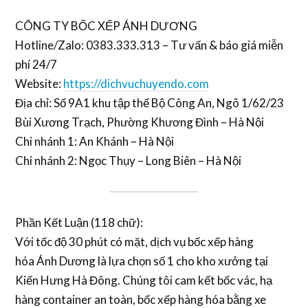
CÔNG TY BỐC XẾP ÁNH DƯƠNG
Hotline/Zalo: 0383.333.313
– Tư vấn & báo giá miễn
phí 24/7
Website:
https://dichvuchuyendo.com
Địa chỉ: Số 9A1 khu tập thể Bộ Công An, Ngõ 1/62/23
Bùi Xương Trạch, Phường Khương Đình – Hà Nội
Chi nhánh 1: An Khánh – Hà Nội
Chi nhánh 2: Ngọc Thụy – Long Biên – Hà Nội
Phần Kết Luận (118 chữ):
Với tốc độ 30 phút có mặt,
dịch vụ bốc xếp hàng
hóa
Ánh Dương là lựa chọn số 1 cho kho xưởng tại
Kiến Hưng Hà Đông. Chúng tôi cam kết
bốc vác
,
hạ
hàng container
an toàn,
bốc xếp hàng hóa bằng xe