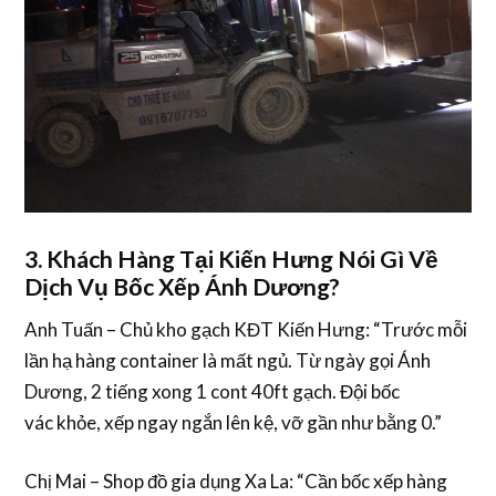
3. Khách Hàng Tại Kiến Hưng Nói Gì Về
Dịch Vụ Bốc Xếp Ánh Dương?
Anh Tuấn – Chủ kho gạch KĐT Kiến Hưng
: “Trước mỗi
lần
hạ hàng container
là mất ngủ. Từ ngày gọi Ánh
Dương, 2 tiếng xong 1 cont 40ft gạch. Đội
bốc
vác
khỏe, xếp ngay ngắn lên kệ, vỡ gần như bằng 0.”
Chị Mai – Shop đồ gia dụng Xa La
: “Cần
bốc xếp hàng