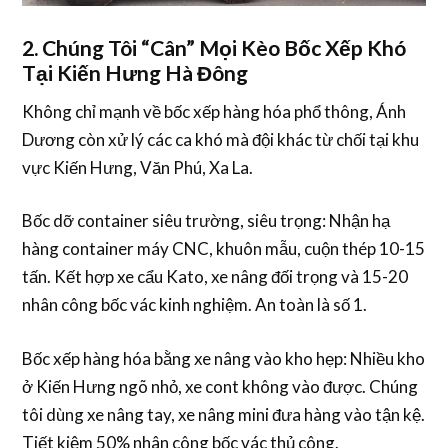
2. Chúng Tôi “Cân” Mọi Kèo Bốc Xếp Khó
Tại Kiến Hưng Hà Đông
Không chỉ mạnh về
bốc xếp hàng hóa
phổ thông, Ánh
Dương còn xử lý các ca khó mà đội khác từ chối tại khu
vực Kiến Hưng, Văn Phú, Xa La.
Bốc dỡ container siêu trường, siêu trọng
: Nhận
hạ
hàng container
máy CNC, khuôn mẫu, cuộn thép 10-15
tấn. Kết hợp xe cẩu Kato, xe nâng đối trọng và 15-20
nhân công
bốc vác
kinh nghiệm. An toàn là số 1.
Bốc xếp hàng hóa bằng xe nâng vào kho hẹp
: Nhiều kho
ở Kiến Hưng ngõ nhỏ, xe cont không vào được. Chúng
tôi dùng xe nâng tay, xe nâng mini đưa hàng vào tận kệ.
Tiết kiệm 50% nhân công
bốc vác
thủ công.