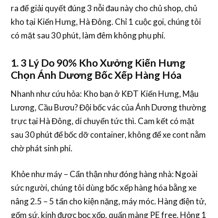
ra để giải quyết đúng 3 nỗi đau này cho chủ shop, chủ
kho tại Kiến Hưng, Hà Đông. Chỉ 1 cuộc gọi, chúng tôi
có mặt sau 30 phút, làm đêm không phụ phí.
1. 3 Lý Do 90% Kho Xưởng Kiến Hưng
Chọn Ánh Dương Bốc Xếp Hàng Hóa
Nhanh như cứu hỏa
: Kho bạn ở KĐT Kiến Hưng, Mậu
Lương, Cầu Bươu? Đội
bốc vác
của Ánh Dương thường
trực tại Hà Đông, di chuyển tức thì. Cam kết có mặt
sau 30 phút để
bốc dỡ container
, không để xe cont nằm
chờ phát sinh phí.
Khỏe như máy – Cẩn thận như đóng hàng nhà
: Ngoài
sức người, chúng tôi dùng
bốc xếp hàng hóa bằng xe
nâng
2.5 – 5 tấn cho kiện nặng, máy móc. Hàng điện tử,
gốm sứ, kính được bọc xốp, quấn màng PE free. Hỏng 1