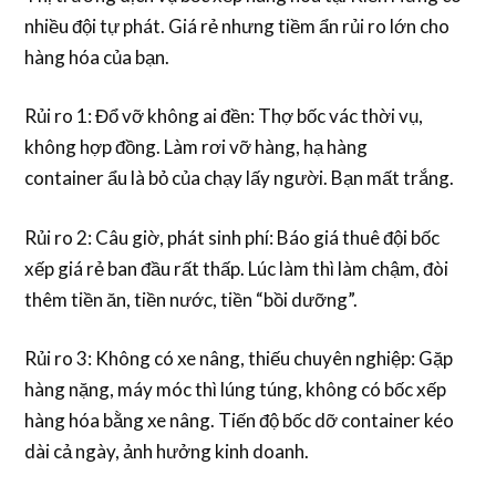
nhiều đội tự phát. Giá rẻ nhưng tiềm ẩn rủi ro lớn cho
hàng hóa của bạn.
Rủi ro 1: Đổ vỡ không ai đền
: Thợ
bốc vác
thời vụ,
không hợp đồng. Làm rơi vỡ hàng,
hạ hàng
container
ẩu là bỏ của chạy lấy người. Bạn mất trắng.
Rủi ro 2: Câu giờ, phát sinh phí
: Báo giá
thuê đội bốc
xếp giá rẻ
ban đầu rất thấp. Lúc làm thì làm chậm, đòi
thêm tiền ăn, tiền nước, tiền “bồi dưỡng”.
Rủi ro 3: Không có xe nâng, thiếu chuyên nghiệp
: Gặp
hàng nặng, máy móc thì lúng túng, không có
bốc xếp
hàng hóa bằng xe nâng
. Tiến độ
bốc dỡ container
kéo
dài cả ngày, ảnh hưởng kinh doanh.