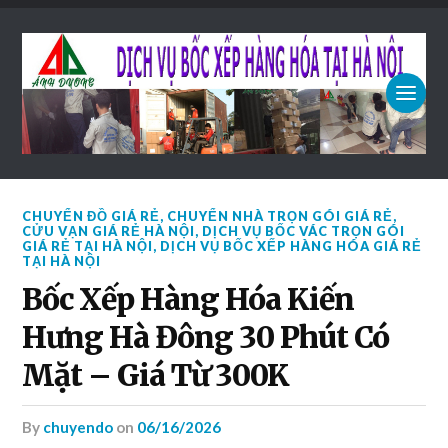
CHUYỂN ĐỒ GIÁ RẺ
,
CHUYỂN NHÀ TRỌN GÓI GIÁ RẺ
,
CỬU VẠN GIÁ RẺ HÀ NỘI
,
DỊCH VỤ BỐC VÁC TRỌN GÓI
GIÁ RẺ TẠI HÀ NỘI
,
DỊCH VỤ BỐC XẾP HÀNG HÓA GIÁ RẺ
TẠI HÀ NỘI
Bốc Xếp Hàng Hóa Kiến
Hưng Hà Đông 30 Phút Có
Mặt – Giá Từ 300K
by
chuyendo
on
06/16/2026