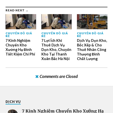
READ NEXT →
CHUYỂN ĐỒ GIÁ
CHUYỂN ĐỒ GIÁ
CHUYỂN ĐỒ GIÁ
RẺ
RẺ
RẺ
7 Kinh Nghiệm
7 Lợi Ích Khi
Dịch Vụ Dọn Kho,
Chuyển Kho
Thuê Dịch Vụ
Bốc Xếp & Cho
Xưởng Hạ Đình
Dọn Kho, Chuyển
Thuê Nhân Công
Tiết Kiệm Chi Phí
Kho Tại Thanh
Thượng Đình
Xuân Bắc Hà Nội
Chất Lượng
Comments are Closed
DỊCH VỤ
7 Kinh Nghiệm Chuyển Kho Xưởng Hạ