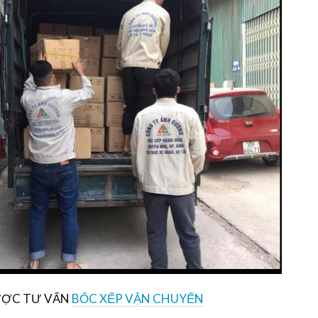
ĐƯỢC TƯ VẤN
BỐC XẾP VẬN CHUYỂN