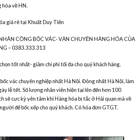
ng hóa về HN.
hóa giá rẻ tại Khuất Duy Tiến
 NHÂN CÔNG BỐC VÁC- VẬN CHUYỂN HÀNG HÓA CỦA
 – 0383.333.313
họn tốt nhất- giảm chi phí tối đa cho quý khách hàng.
ội bốc vác chuyên nghiệp nhất Hà Nội. Đông nhất Hà Nội, làm
gày lễ tết. Số lượng nhân viên hiện tại lên đến hơn 100
h sẽ cực kỳ yên tâm khi Hàng hóa bị tắc ở Hải quan mà về
ó người để bốc xếp cho quý khách. Có hóa đơn GTGT.