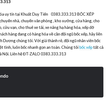
3.313
hóa uy tín tại Khuất Duy Tiến 0383.333.313 BỐC XẾP
uyển nhà, chuyển văn phòng , kho xưởng, cửa hàng, cho
, cửu vạn, cho thuê xe tải, xe nâng hạ hàng hóa, xếp dỡ
ách hàng đang có hàng hóa về cần đội ngũ bốc xếp, hãy liên
h Dương chúng tôi. Với giá thành rẻ, đội ngũ nhân viên bốc
ệt tình, luôn bốc nhanh gọn an toàn. Chúng tôi
bốc xếp
tất cả
 Hà Nội. Liên hệ ĐT-ZALO 0383.333.313
endo