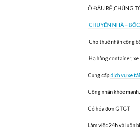
Ở ĐÂU RẺ,CHÚNG T
CHUYỂN NHÀ – BỐC
Cho thuê nhân công b
Hạ hàng container, xe 
Cung cấp
dịch vụ xe tải
Công nhân khỏe mạnh, 
Có hóa đơn GTGT
Làm việc 24h và luôn b