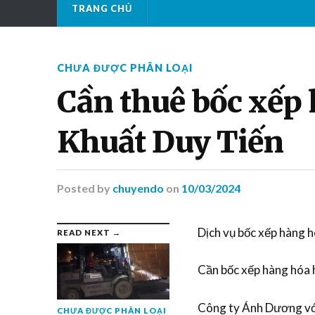
TRANG CHỦ
CHƯA ĐƯỢC PHÂN LOẠI
Cần thuê bốc xếp 
Khuất Duy Tiến
Posted
by
chuyendo
on
10/03/2024
Dịch vụ bốc xếp hàng 
READ NEXT →
Cần bốc xếp hàng hóa
Công ty Ánh Dương với
CHƯA ĐƯỢC PHÂN LOẠI