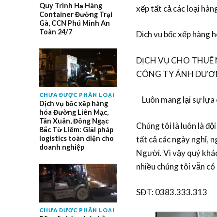
Quy Trình Hạ Hàng
xếp tất cả các loại hà
Container Đường Trại
Gà, CCN Phú Minh An
Toàn 24/7
Dịch vụ bốc xếp hàng 
DỊCH VỤ CHO THUÊ
CÔNG TY ÁNH DƯƠNG
CHƯA ĐƯỢC PHÂN LOẠI
Luôn mang lại sự lựa c
Dịch vụ bốc xếp hàng
hóa Đường Liên Mạc,
Tân Xuân, Đông Ngạc
Chúng tôi là luôn là đ
Bắc Từ Liêm: Giải pháp
logistics toàn diện cho
tất cả các ngày nghỉ, n
doanh nghiệp
Người. Vì vậy quý khác
nhiều chúng tôi vẫn c
SĐT: 0383.333.313
CHƯA ĐƯỢC PHÂN LOẠI