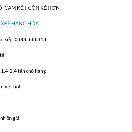
ÔI CAM KẾT CÒN RẺ HƠN
 XẾP HÀNG HÓA
ốc xếp:
0383.333.313
tải
1.4-2.4 tấn chở hàng
nhiệt tình
ình ổn giá