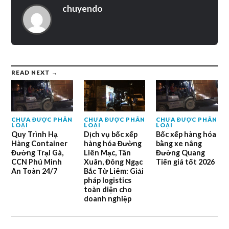
chuyendo
READ NEXT →
CHƯA ĐƯỢC PHÂN
CHƯA ĐƯỢC PHÂN
CHƯA ĐƯỢC PHÂN
LOẠI
LOẠI
LOẠI
Quy Trình Hạ
Dịch vụ bốc xếp
Bốc xếp hàng hóa
Hàng Container
hàng hóa Đường
bằng xe nâng
Đường Trại Gà,
Liên Mạc, Tân
Đường Quang
CCN Phú Minh
Xuân, Đông Ngạc
Tiến giá tốt 2026
An Toàn 24/7
Bắc Từ Liêm: Giải
pháp logistics
toàn diện cho
doanh nghiệp