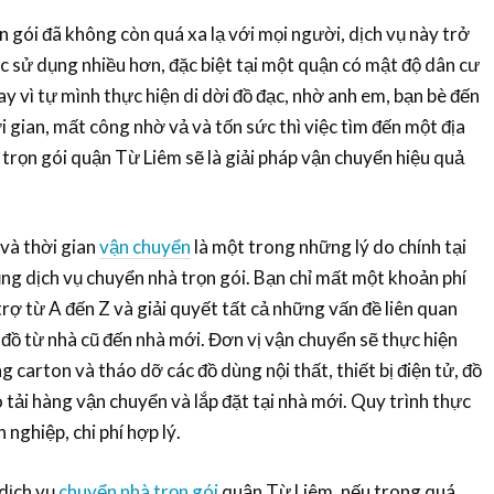
n gói đã không còn quá xa lạ với mọi người, dịch vụ này trở
 sử dụng nhiều hơn, đặc biệt tại một quận có mật độ dân cư
y vì tự mình thực hiện di dời đồ đạc, nhờ anh em, bạn bè đến
 gian, mất công nhờ vả và tốn sức thì việc tìm đến một địa
 trọn gói quận Từ Liêm sẽ là giải pháp vận chuyển hiệu quả
 và thời gian
vận chuyển
là một trong những lý do chính tại
ng dịch vụ chuyển nhà trọn gói. Bạn chỉ mất một khoản phí
rợ từ A đến Z và giải quyết tất cả những vấn đề liên quan
 đồ từ nhà cũ đến nhà mới. Đơn vị vận chuyển sẽ thực hiện
g carton và tháo dỡ các đồ dùng nội thất, thiết bị điện tử, đồ
 tải hàng vận chuyển và lắp đặt tại nhà mới. Quy trình thực
nghiệp, chi phí hợp lý.
 dịch vụ
chuyển nhà trọn gói
quận Từ Liêm, nếu trong quá