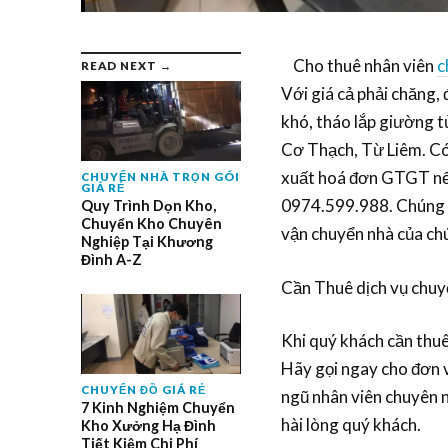
Cho thuê nhân viên
c
READ NEXT →
Với giá cả phải chăng, 
khó, tháo lắp giường 
Cơ Thạch, Từ Liêm. Có 
xuất hoá đơn GTGT nếu
CHUYỂN NHÀ TRỌN GÓI
GIÁ RẺ
0974.599.988. Chúng tô
Quy Trình Dọn Kho,
Chuyển Kho Chuyên
vận chuyển nhà của chú
Nghiệp Tại Khương
Đình A-Z
Cần Thuê dịch vụ chu
Khi quý khách cần thuê
Hãy gọi ngay cho đơn 
CHUYỂN ĐỒ GIÁ RẺ
ngũ nhân viên chuyên n
7 Kinh Nghiệm Chuyển
hài lòng quý khách.
Kho Xưởng Hạ Đình
Tiết Kiệm Chi Phí