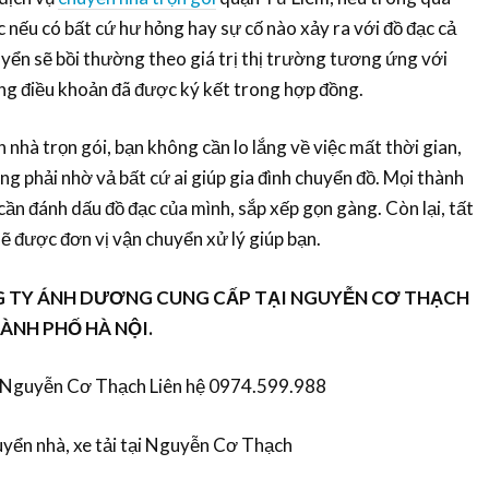
c nếu có bất cứ hư hỏng hay sự cố nào xảy ra với đồ đạc cả
huyển sẽ bồi thường theo giá trị thị trường tương ứng với
g điều khoản đã được ký kết trong hợp đồng.
 nhà trọn gói, bạn không cần lo lắng về việc mất thời gian,
g phải nhờ vả bất cứ ai giúp gia đình chuyển đồ. Mọi thành
 cần đánh dấu đồ đạc của mình, sắp xếp gọn gàng. Còn lại, tất
ẽ được đơn vị vận chuyển xử lý giúp bạn.
G TY ÁNH DƯƠNG CUNG CẤP TẠI NGUYỄN CƠ THẠCH
HÀNH PHỐ HÀ NỘI.
i Nguyễn Cơ Thạch Liên hệ 0974.599.988
uyển nhà, xe tải tại Nguyễn Cơ Thạch