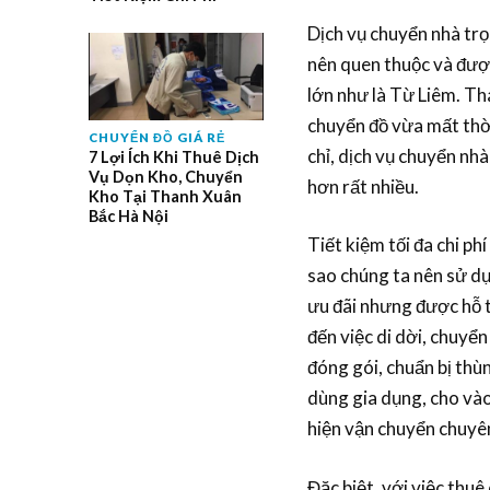
Dịch vụ chuyển nhà trọ
nên quen thuộc và được
lớn như là Từ Liêm. Tha
chuyển đồ vừa mất thời
CHUYỂN ĐỒ GIÁ RẺ
chỉ, dịch vụ chuyển nhà
7 Lợi Ích Khi Thuê Dịch
Vụ Dọn Kho, Chuyển
hơn rất nhiều.
Kho Tại Thanh Xuân
Bắc Hà Nội
Tiết kiệm tối đa chi phí
sao chúng ta nên sử dụ
ưu đãi nhưng được hỗ t
đến việc di dời, chuyển
đóng gói, chuẩn bị thùn
dùng gia dụng, cho vào
hiện vận chuyển chuyên 
Đặc biệt, với việc thuê