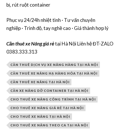
bị, rút ruột container
Phục vụ 24/24h nhiệt tình · Tư vấn chuyên
nghiệp · Trình độ, tay nghề cao · Giá thành hợp lý
Cần
thuê xe Nâng giá rẻ
tại Hà Nội Liên hệ ĐT-ZALO
0383.333.313
CẦN THUÊ DỊCH VỤ XE NÂNG HÀNG TẠI HÀ NỘI
CẦN THUÊ XE NÂNG HẠ HÀNG HÓA TẠI HÀ NỘI
CẦN THUÊ XE NÂNG TẠI HÀ NỘI
CẦN XE NÂNG DỠ CONTAINER TẠI HÀ NỘI
CHO THUÊ XE NÂNG CÔNG TRÌNH TẠI HÀ NỘI
CHO THUÊ XE NÂNG GIÁ RẺ TẠI HÀ NỘI
CHO THUÊ XE NÂNG TẠI HÀ NỘI
CHO THUÊ XE NÂNG THEO CA TẠI HÀ NỘI