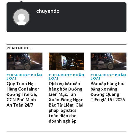
chuyendo
READ NEXT →
CHƯA ĐƯỢC PHÂN
CHƯA ĐƯỢC PHÂN
CHƯA ĐƯỢC PHÂN
LOẠI
LOẠI
LOẠI
Quy Trình Hạ
Dịch vụ bốc xếp
Bốc xếp hàng hóa
Hàng Container
hàng hóa Đường
bằng xe nâng
Đường Trại Gà,
Liên Mạc, Tân
Đường Quang
CCN Phú Minh
Xuân, Đông Ngạc
Tiến giá tốt 2026
An Toàn 24/7
Bắc Từ Liêm: Giải
pháp logistics
toàn diện cho
doanh nghiệp