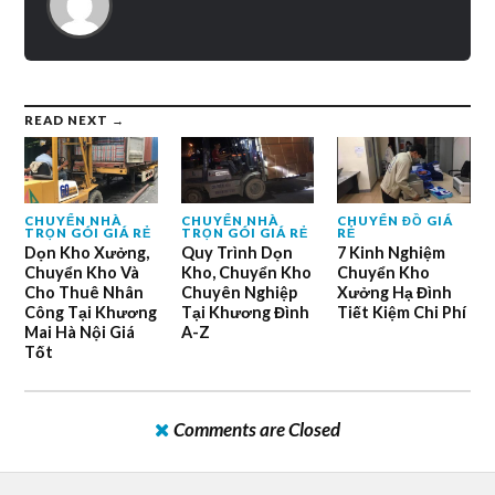
READ NEXT →
CHUYỂN NHÀ
CHUYỂN NHÀ
CHUYỂN ĐỒ GIÁ
TRỌN GÓI GIÁ RẺ
TRỌN GÓI GIÁ RẺ
RẺ
Dọn Kho Xưởng,
Quy Trình Dọn
7 Kinh Nghiệm
Chuyển Kho Và
Kho, Chuyển Kho
Chuyển Kho
Cho Thuê Nhân
Chuyên Nghiệp
Xưởng Hạ Đình
Công Tại Khương
Tại Khương Đình
Tiết Kiệm Chi Phí
Mai Hà Nội Giá
A-Z
Tốt
Comments are Closed