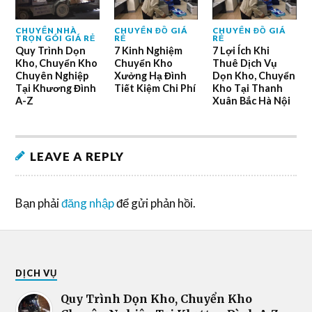
CHUYỂN NHÀ
CHUYỂN ĐỒ GIÁ
CHUYỂN ĐỒ GIÁ
TRỌN GÓI GIÁ RẺ
RẺ
RẺ
Quy Trình Dọn
7 Kinh Nghiệm
7 Lợi Ích Khi
Kho, Chuyển Kho
Chuyển Kho
Thuê Dịch Vụ
Chuyên Nghiệp
Xưởng Hạ Đình
Dọn Kho, Chuyển
Tại Khương Đình
Tiết Kiệm Chi Phí
Kho Tại Thanh
A-Z
Xuân Bắc Hà Nội
LEAVE A REPLY
Bạn phải
đăng nhập
để gửi phản hồi.
DỊCH VỤ
Quy Trình Dọn Kho, Chuyển Kho