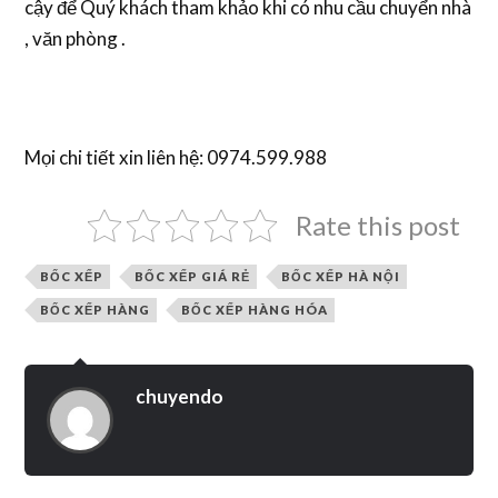
cậy để Quý khách tham khảo khi có nhu cầu chuyển nhà
, văn phòng .
Mọi chi tiết xin liên hệ: 0974.599.988
Rate this post
BỐC XẾP
BỐC XẾP GIÁ RẺ
BỐC XẾP HÀ NỘI
BỐC XẾP HÀNG
BỐC XẾP HÀNG HÓA
chuyendo