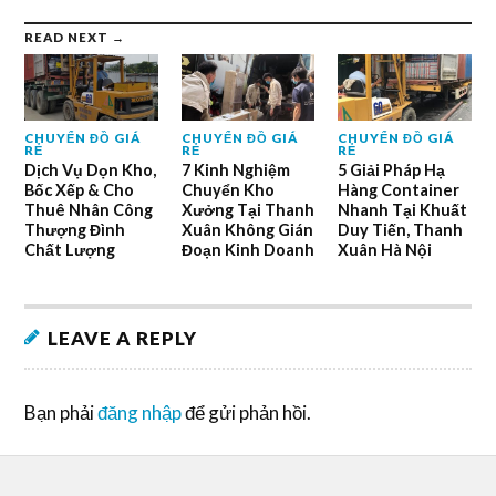
READ NEXT →
CHUYỂN ĐỒ GIÁ
CHUYỂN ĐỒ GIÁ
CHUYỂN ĐỒ GIÁ
RẺ
RẺ
RẺ
Dịch Vụ Dọn Kho,
7 Kinh Nghiệm
5 Giải Pháp Hạ
Bốc Xếp & Cho
Chuyển Kho
Hàng Container
Thuê Nhân Công
Xưởng Tại Thanh
Nhanh Tại Khuất
Thượng Đình
Xuân Không Gián
Duy Tiến, Thanh
Chất Lượng
Đoạn Kinh Doanh
Xuân Hà Nội
LEAVE A REPLY
Bạn phải
đăng nhập
để gửi phản hồi.