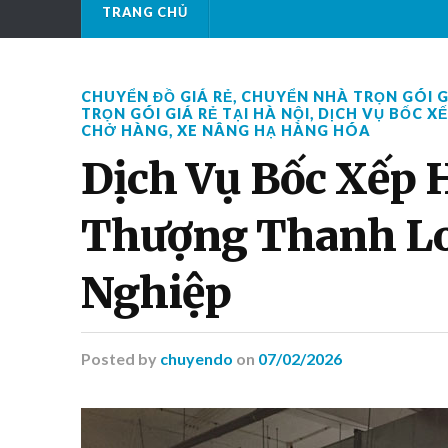
TRANG CHỦ
CHUYỂN ĐỒ GIÁ RẺ
,
CHUYỂN NHÀ TRỌN GÓI G
TRỌN GÓI GIÁ RẺ TẠI HÀ NỘI
,
DỊCH VỤ BỐC XẾ
CHỞ HÀNG
,
XE NÂNG HẠ HÀNG HÓA
Dịch Vụ Bốc Xếp 
Thượng Thanh Lo
Nghiệp
Posted
by
chuyendo
on
07/02/2026