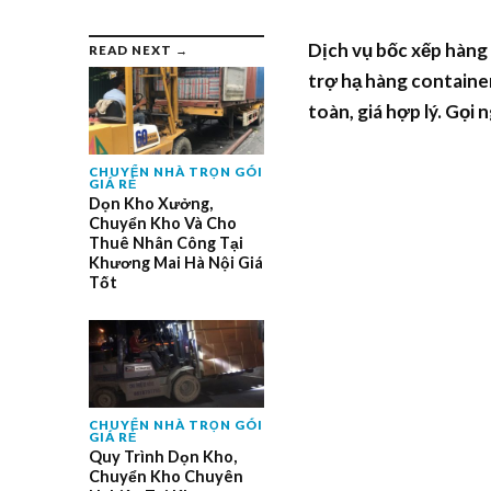
Dịch vụ bốc xếp hàng 
READ NEXT →
trợ hạ hàng container
toàn, giá hợp lý. Gọi
CHUYỂN NHÀ TRỌN GÓI
GIÁ RẺ
Dọn Kho Xưởng,
Chuyển Kho Và Cho
Thuê Nhân Công Tại
Khương Mai Hà Nội Giá
Tốt
CHUYỂN NHÀ TRỌN GÓI
GIÁ RẺ
Quy Trình Dọn Kho,
Chuyển Kho Chuyên