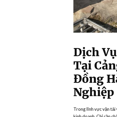
Dịch Vụ
Tại Cả
Đồng H
Nghiệp 
Trong lĩnh vực vận tải 
kinh doanh. Chỉ cần ch