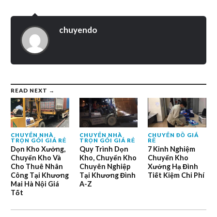
chuyendo
READ NEXT →
CHUYỂN NHÀ
CHUYỂN NHÀ
CHUYỂN ĐỒ GIÁ
TRỌN GÓI GIÁ RẺ
TRỌN GÓI GIÁ RẺ
RẺ
Dọn Kho Xưởng,
Quy Trình Dọn
7 Kinh Nghiệm
Chuyển Kho Và
Kho, Chuyển Kho
Chuyển Kho
Cho Thuê Nhân
Chuyên Nghiệp
Xưởng Hạ Đình
Công Tại Khương
Tại Khương Đình
Tiết Kiệm Chi Phí
Mai Hà Nội Giá
A-Z
Tốt