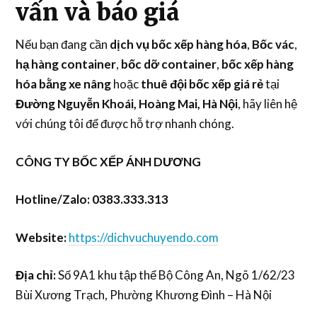
vấn và báo giá
Nếu bạn đang cần
dịch vụ bốc xếp hàng hóa
,
Bốc vác
,
hạ hàng container
,
bốc dỡ container
,
bốc xếp hàng
hóa bằng xe nâng
hoặc
thuê đội bốc xếp giá rẻ
tại
Đường Nguyễn Khoái, Hoàng Mai, Hà Nội
, hãy liên hệ
với chúng tôi để được hỗ trợ nhanh chóng.
CÔNG TY BỐC XẾP ÁNH DƯƠNG
Hotline/Zalo:
0383.333.313
Website:
https://dichvuchuyendo.com
Địa chỉ:
Số 9A1 khu tập thể Bộ Công An, Ngõ 1/62/23
Bùi Xương Trạch, Phường Khương Đình – Hà Nội