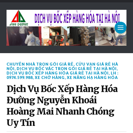
CHUYỂN NHÀ TRỌN GÓI GIÁ RẺ
,
CỬU VẠN GIÁ RẺ HÀ
NỘI
,
DỊCH VỤ BỐC VÁC TRỌN GÓI GIÁ RẺ TẠI HÀ NỘI
,
DỊCH VỤ BỐC XẾP HÀNG HÓA GIÁ RẺ TẠI HÀ NỘI
,
LH :
0974.599.988
,
XE CHỞ HÀNG
,
XE NÂNG HẠ HÀNG HÓA
Dịch Vụ Bốc Xếp Hàng Hóa
Đường Nguyễn Khoái
Hoàng Mai Nhanh Chóng
Uy Tín