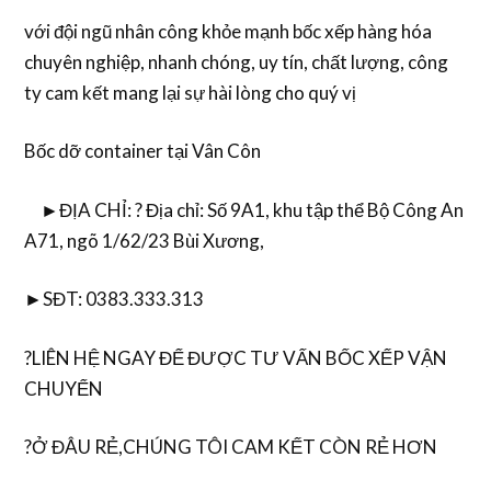
với đội ngũ nhân công khỏe mạnh bốc xếp hàng hóa
chuyên nghiệp, nhanh chóng, uy tín, chất lượng, công
ty cam kết mang lại sự hài lòng cho quý vị
Bốc dỡ container tại Vân Côn
►ĐỊA CHỈ: ? Địa chỉ: Số 9A1, khu tập thể Bộ Công An
A71, ngõ 1/62/23 Bùi Xương,
►SĐT: 0383.333.313
?LIÊN HỆ NGAY ĐỂ ĐƯỢC TƯ VẤN BỐC XẾP VẬN
CHUYỂN
?Ở ĐÂU RẺ,CHÚNG TÔI CAM KẾT CÒN RẺ HƠN