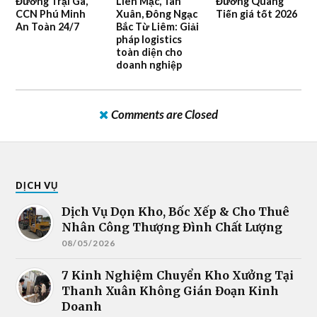
Đường Trại Gà,
Liên Mạc, Tân
Đường Quang
CCN Phú Minh
Xuân, Đông Ngạc
Tiến giá tốt 2026
An Toàn 24/7
Bắc Từ Liêm: Giải
pháp logistics
toàn diện cho
doanh nghiệp
Comments are Closed
DỊCH VỤ
Dịch Vụ Dọn Kho, Bốc Xếp & Cho Thuê
Nhân Công Thượng Đình Chất Lượng
08/05/2026
7 Kinh Nghiệm Chuyển Kho Xưởng Tại
Thanh Xuân Không Gián Đoạn Kinh
Doanh