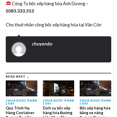
Công Ty bốc xếp hàng hóa Ánh Dương –
0383.333.313
Cho thuê nhân công bốc xếp hàng hóa tại Vân Côn
chuyendo
READ NEXT →
CHƯA ĐƯỢC PHÂN
CHƯA ĐƯỢC PHÂN
CHƯA ĐƯỢC PHÂN
LOẠI
LOẠI
LOẠI
Quy Trình Hạ
Dịch vụ bốc xếp
Bốc xếp hàng hóa
Hàng Container
hàng hóa Đường
bằng xe nâng