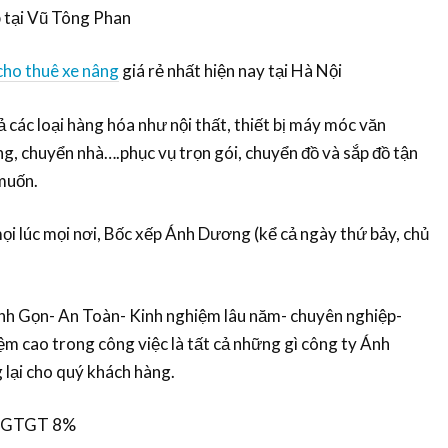
p tại Vũ Tông Phan
cho thuê xe nâng
giá rẻ nhất hiện nay tại Hà Nội
 các loại hàng hóa như nội thất, thiết bị máy móc văn
ng, chuyển nhà….phục vụ trọn gói, chuyển đồ và sắp đồ tận
muốn.
i lúc mọi nơi, Bốc xếp Ánh Dương (kể cả ngày thứ bảy, chủ
h Gọn- An Toàn- Kinh nghiệm lâu năm- chuyên nghiệp-
iệm cao trong công việc là tất cả những gì công ty Ánh
lại cho quý khách hàng.
 GTGT 8%