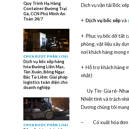
Quy Trình Hạ Hàng
Dịch vụ vận tải Bốc xế
Container Đường Trại
Gà, CCN Phú Minh An
Toàn 24/7
+
Dịch vụ bốc xếp
và
+ Phục vụ bốc dỡ tất cả
phòng, vật liệu xây dự
nơi khách hàng mong 
CHƯA ĐƯỢC PHÂN LOẠI
Dịch vụ bốc xếp hàng
hóa Đường Liên Mạc,
+ Hỗ trợ khách hàng mọ
Tân Xuân, Đông Ngạc
nhật)
Bắc Từ Liêm: Giải pháp
logistics toàn diện cho
doanh nghiệp
Uy Tín- Gía rẻ- Nhan
Nhiệt tình và trách nh
Dương chúng tôi mang 
– Có xuất hóa đơn
CHƯA ĐƯỢC PHÂN LOẠI