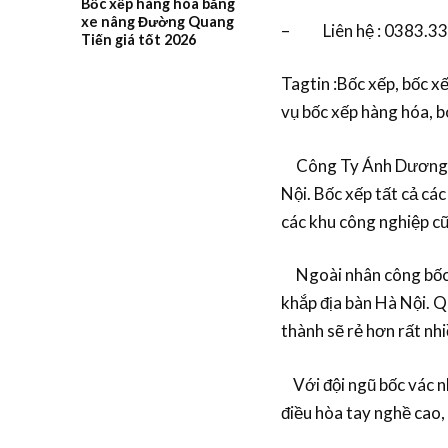
Bốc xếp hàng hóa bằng
xe nâng Đường Quang
– Liên hệ : 0383.33
Tiến giá tốt 2026
Tagtin :Bốc xếp, bốc xế
vụ bốc xếp hàng hóa, b
Công Ty Ánh Dương c
Nội. Bốc xếp tất cả cá
các khu công nghiệp c
Ngoài nhân công bốc vá
khắp địa bàn Hà Nội. Q
thành sẽ rẻ hơn rất nhi
Với đội ngũ bốc vác n
điều hòa tay nghề cao,