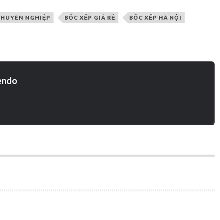
CHUYÊN NGHIỆP
BỐC XẾP GIÁ RẺ
BỐC XẾP HÀ NỘI
endo