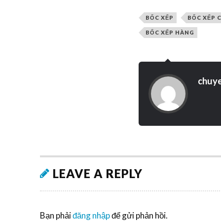
BỐC XẾP
BỐC XẾP 
BỐC XẾP HÀNG
chuy
LEAVE A REPLY
Bạn phải
đăng nhập
để gửi phản hồi.