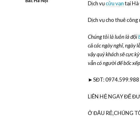
Bắc Hà Nội
Dịch vụ
cửu vạn
tại Hà
Dịch vụ cho thuê công
Chúng tôi là luôn là đội
cả các ngày nghỉ, ngày l
vậy quý khách sẽ cực kỳ
vẫn có người để bốc xế
►SĐT: 0974.599.988
LIÊN HỆ NGAY ĐỂ 
Ở ĐÂU RẺ,CHÚNG T