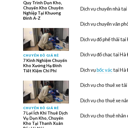
Quy Trình Dọn Kho,
Chuyển Kho Chuyên
Dịch vụ chuyển nhà tạ
Nghiệp Tại Khương
Đình A-Z
Dịch vụ chuyển văn ph
Dịch vụ đổ phế thải tạ
Dịch vụ đổ chạc tại Hà
CHUYỂN ĐỒ GIÁ RẺ
7 Kinh Nghiệm Chuyển
Kho Xưởng Hạ Đình
Dịch vụ
bốc vác
tại Hà
Tiết Kiệm Chi Phí
Dịch vụ cho thuê xe tả
Dịch vụ cho thuê xe nâ
CHUYỂN ĐỒ GIÁ RẺ
7 Lợi Ích Khi Thuê Dịch
Dịch vụ cho thuê nhân
Vụ Dọn Kho, Chuyển
Kho Tại Thanh Xuân