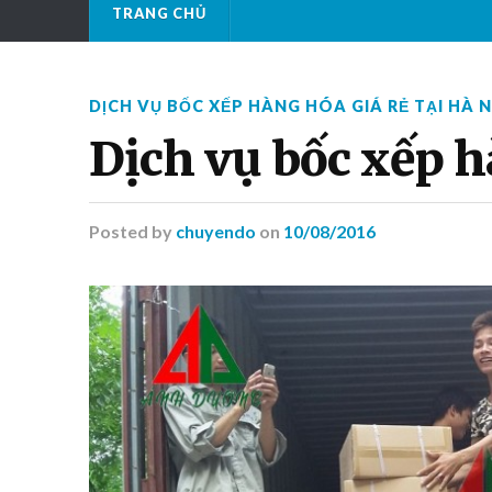
TRANG CHỦ
DỊCH VỤ BỐC XẾP HÀNG HÓA GIÁ RẺ TẠI HÀ N
Dịch vụ bốc xếp h
Posted
by
chuyendo
on
10/08/2016