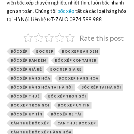
viên bốc xếp chuyên nghiệp, nhiệt tình, luôn bốc nhanh
gọn an toàn. Chúng tôi
bốc xếp
tất cả các loại hàng hóa
tại Hà Nội. Liên hệ ĐT-ZALO 0974.599.988
Rate this post
BỐC XẾP
BOC XEP
BOC XEP BAN DEM
BỐC XẾP BAN ĐÊM
BỐC XẾP CONTAINER
BỐC XẾP GIÁ RẺ
BOC XEP GIA RE
BỐC XẾP HÀNG HÓA
BOC XEP HANG HOA
BỐC XẾP HÀNG HÓA TẠI HÀ NỘI
BỐC XẾP TẠI HÀ NỘI
BỐC XẾP THUÊ
BỐC XẾP TRỌN GÓI
BOC XEP TRON GOI
BOC XEP UY TIN
BỐC XẾP UY TÍN
BỐC XẾP XE TẢI
CẦN THUÊ BỐC XẾP
CAN THUE BOC XEP
CẦN THUÊ BỐC XẾP HÀNG HÓA