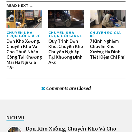
READ NEXT →
CHUYỂN NHÀ
CHUYỂN NHÀ
CHUYỂN ĐỒ GIÁ
TRỌN GÓI GIÁ RẺ
TRỌN GÓI GIÁ RẺ
RẺ
Dọn Kho Xưởng,
Quy Trình Dọn
7 Kinh Nghiệm
Chuyển Kho Và
Kho, Chuyển Kho
Chuyển Kho
Cho Thuê Nhân
Chuyên Nghiệp
Xưởng Hạ Đình
Công Tại Khương
Tại Khương Đình
Tiết Kiệm Chi Phí
Mai Hà Nội Giá
A-Z
Tốt
Comments are Closed
DỊCH VỤ
Dọn Kho Xưởng, Chuyển Kho Và Cho