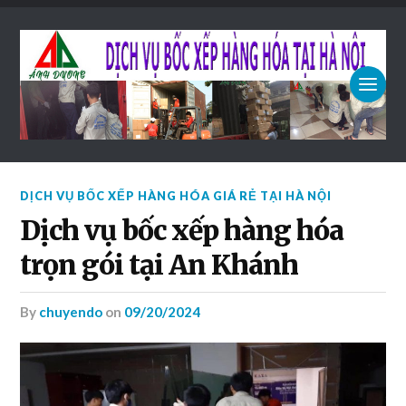
DỊCH VỤ BỐC XẾP HÀNG HÓA GIÁ RẺ TẠI HÀ NỘI
Dịch vụ bốc xếp hàng hóa
trọn gói tại An Khánh
by
chuyendo
on
09/20/2024