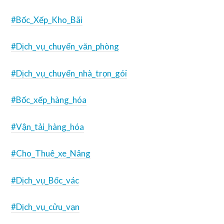
#Bốc_Xếp_Kho_Bãi
#Dịch_vụ_chuyển_văn_phòng
#Dịch_vụ_chuyển_nhà_trọn_gói
#Bốc_xếp_hàng_hóa
#Vận_tải_hàng_hóa
#Cho_Thuê_xe_Nâng
#Dịch_vụ_Bốc_vác
#Dịch_vụ_cửu_vạn