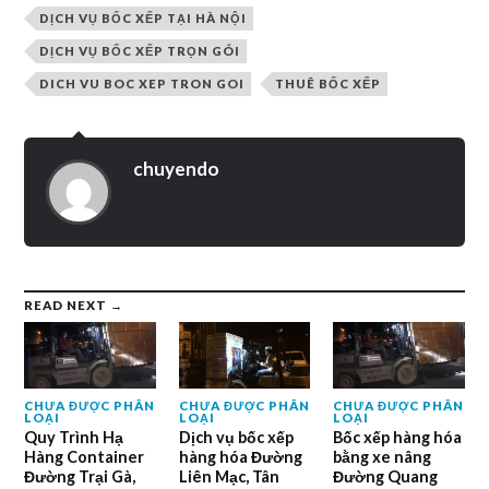
DỊCH VỤ BỐC XẾP TẠI HÀ NỘI
DỊCH VỤ BỐC XẾP TRỌN GÓI
DICH VU BOC XEP TRON GOI
THUÊ BỐC XẾP
chuyendo
READ NEXT →
CHƯA ĐƯỢC PHÂN
CHƯA ĐƯỢC PHÂN
CHƯA ĐƯỢC PHÂN
LOẠI
LOẠI
LOẠI
Quy Trình Hạ
Dịch vụ bốc xếp
Bốc xếp hàng hóa
Hàng Container
hàng hóa Đường
bằng xe nâng
Đường Trại Gà,
Liên Mạc, Tân
Đường Quang