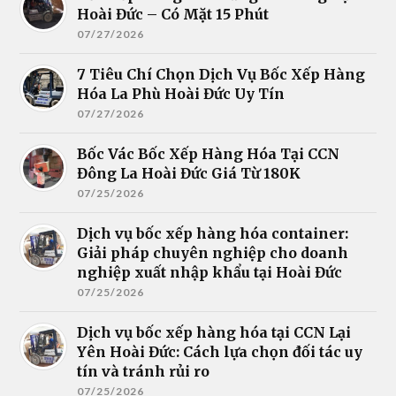
Hoài Đức – Có Mặt 15 Phút
07/27/2026
7 Tiêu Chí Chọn Dịch Vụ Bốc Xếp Hàng
Hóa La Phù Hoài Đức Uy Tín
07/27/2026
Bốc Vác Bốc Xếp Hàng Hóa Tại CCN
Đông La Hoài Đức Giá Từ 180K
07/25/2026
Dịch vụ bốc xếp hàng hóa container:
Giải pháp chuyên nghiệp cho doanh
nghiệp xuất nhập khẩu tại Hoài Đức
07/25/2026
Dịch vụ bốc xếp hàng hóa tại CCN Lại
Yên Hoài Đức: Cách lựa chọn đối tác uy
tín và tránh rủi ro
07/25/2026