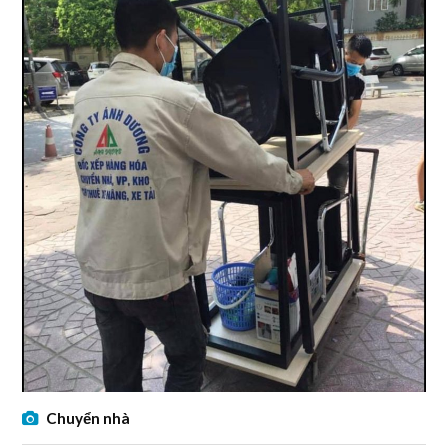
Chuyển nhà