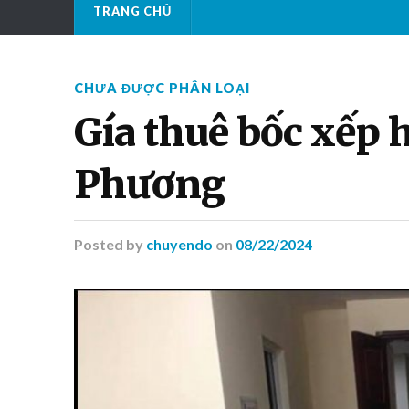
TRANG CHỦ
CHƯA ĐƯỢC PHÂN LOẠI
Gía thuê bốc xếp 
Phương
Posted
by
chuyendo
on
08/22/2024