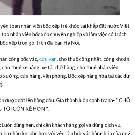
ển toàn nhân viên bốc xếp trẻ khỏe tại khắp đất nước Việt
tạo nhân viên bốc xếp chuyên nghiệp và làm việc có trách
bốc xếp trọn gói trên địa bàn Hà Nội.
hân công bốc vác,
cửu vạn
, cho thuê công nhật, công khoán.
 cho thuê xe nâng, xe tải chở hàng, cho thuê nhân viên
o xưởng, cửa hàng, văn phòng. Bốc xếp hàng hóa tại các dự
g.
ôn được đặt lên hàng đầu. Gía thành luôn cạnh tranh- “ CHỖ
 TÔI CÒN RẺ HƠN “.
 Luôn đúng hẹn, chỉ cần khách hàng gọi và dùng dịch vụ,
guồn nhân lực phù hợp với yêu cầu bốc vác hàng hóa của quý