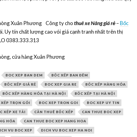
 phòng Xuân Phương Công ty cho
thuê xe Nâng giá rẻ
–
Bốc
i. Uy tín chất lượng cao vói giá cạnh tranh nhất trên thị
ALO 0383.333.313
phòng, cửa hàng Xuân Phương
BOC XEP BAN DEM
BỐC XẾP BAN ĐÊM
BỐC XẾP GIÁ RẺ
BOC XEP GIA RE
BỐC XẾP HÀNG HÓA
BỐC XẾP HÀNG HÓA TẠI HÀ NỘI
BỐC XẾP TẠI HÀ NỘI
 XẾP TRỌN GÓI
BOC XEP TRON GOI
BOC XEP UY TIN
C XẾP XE TẢI
CẦN THUÊ BỐC XẾP
CAN THUE BOC XEP
ÀNG HÓA
CAN THUE BOC XEP HANG HOA
ICH VU BOC XEP
DICH VU BOC XEP HA NOI