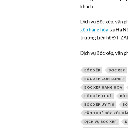
khách.
Dịch vụ Bốc xếp, văn
xếp hàng hóa
tại Hà Nộ
trường Liên hệ ĐT-Z
Dịch vụ Bốc xếp, văn 
BỐC XẾP
BOC XEP
BỐC XẾP CONTAINER
BOC XEP HANG HOA
BỐC XẾP THUÊ
BỐC
BỐC XẾP UY TÍN
BỐ
CẦN THUÊ BỐC XẾP H
DỊCH VỤ BỐC XẾP
D