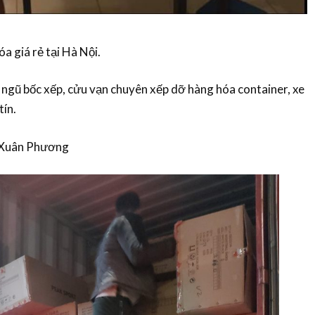
a giá rẻ tại Hà Nội.
 ngũ bốc xếp, cửu vạn chuyên xếp dỡ hàng hóa container, xe
tín.
ẻ Xuân Phương