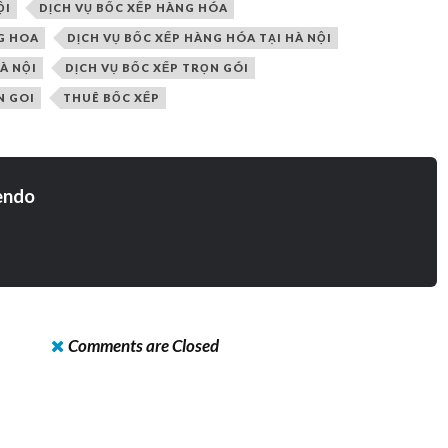
ỘI
DỊCH VỤ BỐC XẾP HÀNG HÓA
G HOA
DỊCH VỤ BỐC XẾP HÀNG HÓA TẠI HÀ NỘI
HÀ NỘI
DỊCH VỤ BỐC XẾP TRỌN GÓI
N GOI
THUÊ BỐC XẾP
endo
Comments are Closed