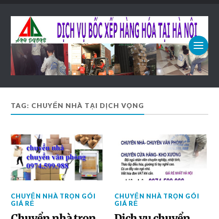
TAG: CHUYỂN NHÀ TẠI DỊCH VỌNG
CHUYỂN NHÀ TRỌN GÓI
CHUYỂN NHÀ TRỌN GÓI
GIÁ RẺ
GIÁ RẺ
Chuyển nhà trọn
Dịch vụ chuyển