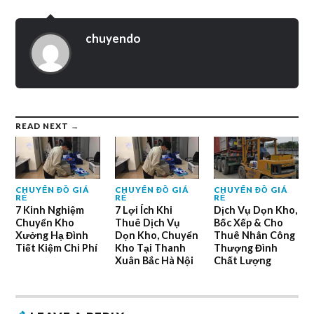
chuyendo
READ NEXT →
CHUYỂN ĐỒ GIÁ
CHUYỂN ĐỒ GIÁ
CHUYỂN ĐỒ GIÁ
RẺ
RẺ
RẺ
7 Kinh Nghiệm
7 Lợi Ích Khi
Dịch Vụ Dọn Kho,
Chuyển Kho
Thuê Dịch Vụ
Bốc Xếp & Cho
Xưởng Hạ Đình
Dọn Kho, Chuyển
Thuê Nhân Công
Tiết Kiệm Chi Phí
Kho Tại Thanh
Thượng Đình
Xuân Bắc Hà Nội
Chất Lượng