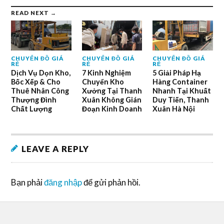
READ NEXT →
CHUYỂN ĐỒ GIÁ
CHUYỂN ĐỒ GIÁ
CHUYỂN ĐỒ GIÁ
RẺ
RẺ
RẺ
Dịch Vụ Dọn Kho,
7 Kinh Nghiệm
5 Giải Pháp Hạ
Bốc Xếp & Cho
Chuyển Kho
Hàng Container
Thuê Nhân Công
Xưởng Tại Thanh
Nhanh Tại Khuất
Thượng Đình
Xuân Không Gián
Duy Tiến, Thanh
Chất Lượng
Đoạn Kinh Doanh
Xuân Hà Nội
LEAVE A REPLY
Bạn phải
đăng nhập
để gửi phản hồi.