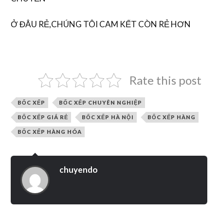
Ở ĐÂU RẺ,CHÚNG TÔI CAM KẾT CÒN RẺ HƠN
Rate this post
BỐC XẾP
BỐC XẾP CHUYÊN NGHIỆP
BỐC XẾP GIÁ RẺ
BỐC XẾP HÀ NỘI
BỐC XẾP HÀNG
BỐC XẾP HÀNG HÓA
chuyendo