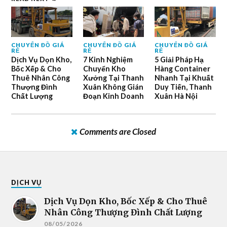
CHUYỂN ĐỒ GIÁ
CHUYỂN ĐỒ GIÁ
CHUYỂN ĐỒ GIÁ
RẺ
RẺ
RẺ
Dịch Vụ Dọn Kho,
7 Kinh Nghiệm
5 Giải Pháp Hạ
Bốc Xếp & Cho
Chuyển Kho
Hàng Container
Thuê Nhân Công
Xưởng Tại Thanh
Nhanh Tại Khuất
Thượng Đình
Xuân Không Gián
Duy Tiến, Thanh
Chất Lượng
Đoạn Kinh Doanh
Xuân Hà Nội
Comments are Closed
DỊCH VỤ
Dịch Vụ Dọn Kho, Bốc Xếp & Cho Thuê
Nhân Công Thượng Đình Chất Lượng
08/05/2026