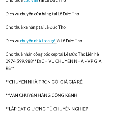
Cho thuê
cửu vạn
tại Lê Đức Thọ
Dịch vụ chuyển cửa hàng tại Lê Đức Thọ
Cho thuê xe nâng tại Lê Đức Thọ
Dịch vụ
chuyển nhà trọn gói
ở Lê Đức Thọ
Cho thuê nhân công bốc xếp tại Lê Đức Thọ Liên hệ
0974.599.988** DỊCH VỤ CHUYỂN NHÀ – VP GIÁ
RẺ**
**CHUYỂN NHÀ TRỌN GÓI GIÁ GIÁ RẺ
**VẬN CHUYỂN HÀNG CỒNG KỀNH
**LẮP ĐẶT GIƯỜNG TỦ CHUYÊN NGHIỆP