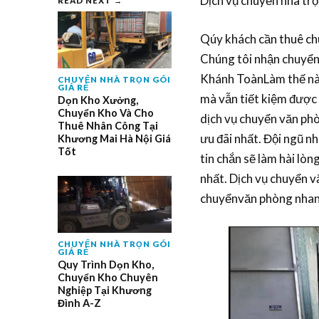
Dịch vụ chuyển nhà tr
READ NEXT →
Qúy khách cần thuê ch
Chúng tôi nhận chuyển
Khánh ToànLàm thế n
CHUYỂN NHÀ TRỌN GÓI
GIÁ RẺ
mà vẫn tiết kiệm được 
Dọn Kho Xưởng,
Chuyển Kho Và Cho
dịch vụ chuyển văn ph
Thuê Nhân Công Tại
ưu đãi nhất. Đội ngũ n
Khương Mai Hà Nội Giá
Tốt
tin chắn sẽ làm hài lò
nhất. Dịch vụ chuyển v
chuyểnvăn phòng nhan
CHUYỂN NHÀ TRỌN GÓI
GIÁ RẺ
Quy Trình Dọn Kho,
Chuyển Kho Chuyên
Nghiệp Tại Khương
Đình A-Z