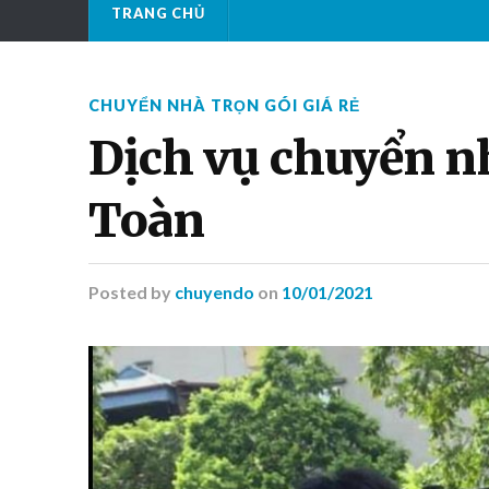
TRANG CHỦ
CHUYỂN NHÀ TRỌN GÓI GIÁ RẺ
Dịch vụ chuyển n
Toàn
Posted
by
chuyendo
on
10/01/2021