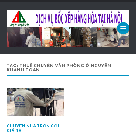
TAG: THUÊ CHUYỂN VĂN PHÒNG Ở NGUYỄN
KHÁNH TOÀN
CHUYỂN NHÀ TRỌN GÓI
GIÁ RẺ