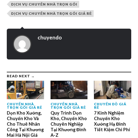
DỊCH VỤ CHUYỂN NHÀ TRỌN GÓI
DỊCH VỤ CHUYỂN NHÀ TRỌN GÓI GIÁ RẺ
chuyendo
READ NEXT →
CHUYỂN NHÀ
CHUYỂN NHÀ
CHUYỂN ĐỒ GIÁ
TRỌN GÓI GIÁ RẺ
TRỌN GÓI GIÁ RẺ
RẺ
Dọn Kho Xưởng,
Quy Trình Dọn
7 Kinh Nghiệm
Chuyển Kho Và
Kho, Chuyển Kho
Chuyển Kho
Cho Thuê Nhân
Chuyên Nghiệp
Xưởng Hạ Đình
Công Tại Khương
Tại Khương Đình
Tiết Kiệm Chi Phí
Mai Hà Nội Giá
A-Z