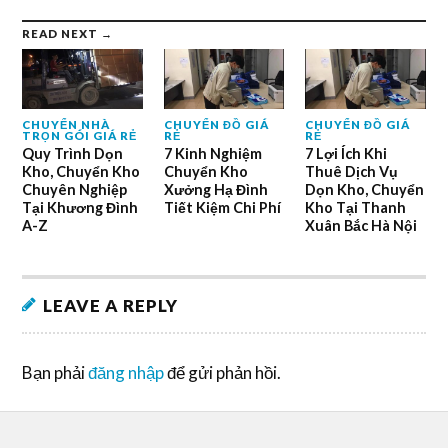
READ NEXT →
CHUYỂN NHÀ
CHUYỂN ĐỒ GIÁ
CHUYỂN ĐỒ GIÁ
TRỌN GÓI GIÁ RẺ
RẺ
RẺ
Quy Trình Dọn
7 Kinh Nghiệm
7 Lợi Ích Khi
Kho, Chuyển Kho
Chuyển Kho
Thuê Dịch Vụ
Chuyên Nghiệp
Xưởng Hạ Đình
Dọn Kho, Chuyển
Tại Khương Đình
Tiết Kiệm Chi Phí
Kho Tại Thanh
A-Z
Xuân Bắc Hà Nội
LEAVE A REPLY
Bạn phải
đăng nhập
để gửi phản hồi.