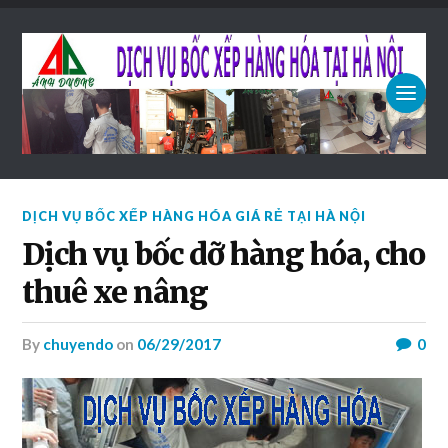
DỊCH VỤ BỐC XẾP HÀNG HÓA GIÁ RẺ TẠI HÀ NỘI
Dịch vụ bốc dỡ hàng hóa, cho
thuê xe nâng
by
chuyendo
on
06/29/2017
0