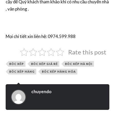
cậy để Quý khách tham khảo khi có nhu cầu chuyển nhà
, văn phòng .
Mọi chi tiết xin liên hệ: 0974.599.988
Rate this post
BỐC XẾP
BỐC XẾP GIÁ RẺ
BỐC XẾP HÀ NỘI
BỐC XẾP HÀNG
BỐC XẾP HÀNG HÓA
chuyendo