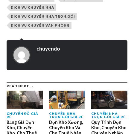
DỊCH VỤ CHUYỂN NHÀ
DỊCH VỤ CHUYỂN NHÀ TRỌN GÓI
DỊCH VỤ CHUYỂN VĂN PHÒNG
chuyendo
READ NEXT →
CHUYỂN ĐỒ GIÁ
CHUYỂN NHÀ
CHUYỂN NHÀ
RẺ
TRỌN GÓI GIÁ RẺ
TRỌN GÓI GIÁ RẺ
Bảng Giá Dọn
Dọn Kho Xưởng,
Quy Trình Dọn
Kho, Chuyển
Chuyển Kho Và
Kho, Chuyển Kho
Kho, Cho Thuê
Cho Thuê Nhân
Chuyên Nghiệp