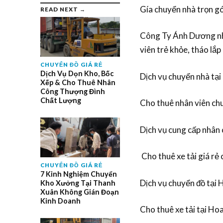
Gía chuyển nhà trọn gó
READ NEXT →
Công Ty Ánh Dương nhậ
viên trẻ khỏe, tháo lắp
CHUYỂN ĐỒ GIÁ RẺ
Dịch Vụ Dọn Kho, Bốc
Dịch vụ chuyển nhà tạ
Xếp & Cho Thuê Nhân
Công Thượng Đình
Chất Lượng
Cho thuê nhân viên chu
Dịch vụ cung cấp nhân
Cho thuê xe tải giá rẻ 
CHUYỂN ĐỒ GIÁ RẺ
7 Kinh Nghiệm Chuyển
Dịch vụ chuyển đồ tại
Kho Xưởng Tại Thanh
Xuân Không Gián Đoạn
Kinh Doanh
Cho thuê xe tải tại Ho