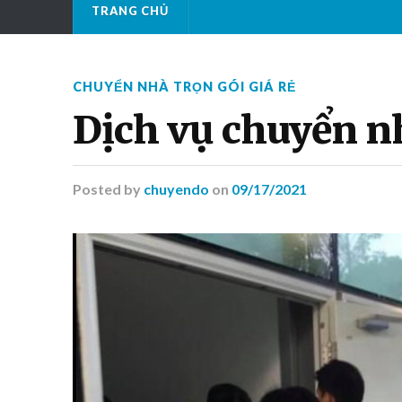
TRANG CHỦ
CHUYỂN NHÀ TRỌN GÓI GIÁ RẺ
Dịch vụ chuyển n
Posted
by
chuyendo
on
09/17/2021