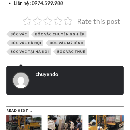
Liên hệ : 0974.599.988
Rate this post
BỐC VÁC
BỐC VÁC CHUYÊN NGHIỆP
BỐC VÁC HÀ NỘI
BỐC VÁC MỸ ĐÌNH
BỐC VÁC TẠI HÀ NỘI
BỐC VÁC THUÊ
chuyendo
READ NEXT →