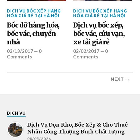
DỊCH VỤ BỐC XẾP HÀNG
DỊCH VỤ BỐC XẾP HÀNG
HÓA GIÁ RẺ TẠI HÀ NỘI
HÓA GIÁ RẺ TẠI HÀ NỘI
Bốc dỡ hàng hóa,
Dịch vụ bốc xếp,
bốc vác, chuyển
bốc vác, cửu vạn,
nhà
xe tải giá rẻ
02/13/2017
—
0
02/02/2017
—
0
Comments
Comments
NEXT →
DỊCH VỤ
Dịch Vụ Dọn Kho, Bốc Xếp & Cho Thuê
Nhân Công Thượng Đình Chất Lượng
08/05/2026