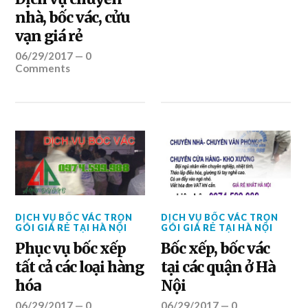
nhà, bốc vác, cửu
vạn giá rẻ
06/29/2017
—
0
Comments
DỊCH VỤ BỐC VÁC TRỌN
DỊCH VỤ BỐC VÁC TRỌN
GÓI GIÁ RẺ TẠI HÀ NỘI
GÓI GIÁ RẺ TẠI HÀ NỘI
Phục vụ bốc xếp
Bốc xếp, bốc vác
tất cả các loại hàng
tại các quận ở Hà
hóa
Nội
06/29/2017
—
0
06/29/2017
—
0