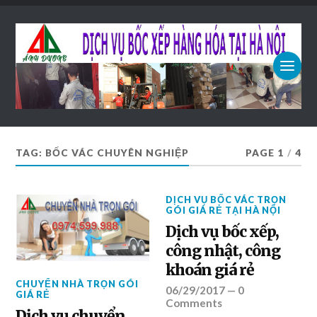
TAG: BỐC VÁC CHUYÊN NGHIỆP
PAGE 1
/
4
DỊCH VỤ BỐC VÁC TRỌN
GÓI GIÁ RẺ TẠI HÀ NỘI
Dịch vụ bốc xếp,
công nhật, công
khoán giá rẻ
CHUYỂN NHÀ TRỌN GÓI
06/29/2017
—
0
GIÁ RẺ
Comments
Dịch vụ chuyển