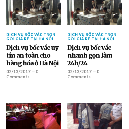
DỊCH VỤ BỐC VÁC TRỌN
DỊCH VỤ BỐC VÁC TRỌN
GÓI GIÁ RẺ TẠI HÀ NỘI
GÓI GIÁ RẺ TẠI HÀ NỘI
Dịch vụ bốc vác uy
Dịch vụ bốc vác
tín an toàn cho
nhanh gọn làm
hàng hóa ở Hà Nội
24h/24
02/13/2017
—
0
02/13/2017
—
0
Comments
Comments