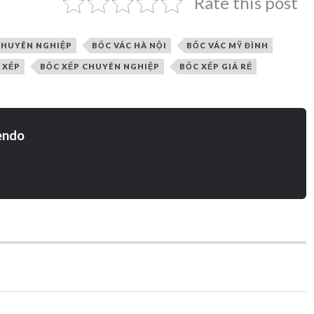
Rate this post
CHUYÊN NGHIỆP
BỐC VÁC HÀ NỘI
BỐC VÁC MỸ ĐÌNH
 XẾP
BỐC XẾP CHUYÊN NGHIỆP
BỐC XẾP GIÁ RẺ
endo