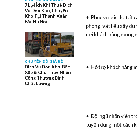
7 Lợi Ích Khi Thuê Dịch
Vụ Dọn Kho, Chuyển
Kho Tại Thanh Xuân
+ Phục vụ bốc dỡ tất cả
Bắc Hà Nội
phòng, vật liệu xây dự
nơi khách hàng mong 
CHUYỂN ĐỒ GIÁ RẺ
+ Hỗ trợ khách hàng mọ
Dịch Vụ Dọn Kho, Bốc
Xếp & Cho Thuê Nhân
Công Thượng Đình
Chất Lượng
+ Đội ngũ nhân viên tr
tuyển dụng một cách kh