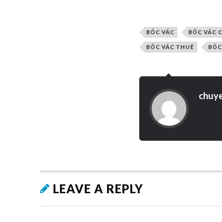
BỐC VÁC
BỐC VÁC 
BỐC VÁC THUÊ
BỐC
chuy
LEAVE A REPLY