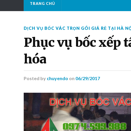
TRANG CHỦ
DỊCH VỤ BỐC VÁC TRỌN GÓI GIÁ RẺ TẠI HÀ NỘ
Phục vụ bốc xếp tấ
hóa
Posted
by
chuyendo
on
06/29/2017