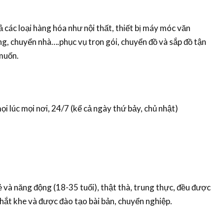
 các loại hàng hóa như nội thất, thiết bị máy móc văn
ng, chuyển nhà….phục vụ trọn gói, chuyển đồ và sắp đồ tận
muốn.
i lúc mọi nơi, 24/7 (kể cả ngày thứ bảy, chủ nhật)
ẻ và năng động (18-35 tuổi), thật thà, trung thực, đều được
ắt khe và được đào tạo bài bản, chuyển nghiệp.