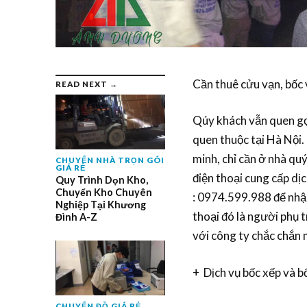
Cần thuê cửu vạn, bốc v
READ NEXT →
Qúy khách vẫn quen gọi
quen thuộc tại Hà Nội.
minh, chỉ cần ở nhà quý
CHUYỂN NHÀ TRỌN GÓI
GIÁ RẺ
điện thoại cung cấp dịc
Quy Trình Dọn Kho,
Chuyển Kho Chuyên
: 0974.599.988 để nhận
Nghiệp Tại Khương
thoại đó là người phụ 
Đình A-Z
với công ty chắc chắn 
+ Dịch vụ bốc xếp và b
CHUYỂN ĐỒ GIÁ RẺ