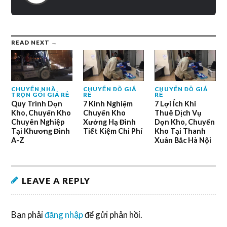
READ NEXT →
CHUYỂN NHÀ
CHUYỂN ĐỒ GIÁ
CHUYỂN ĐỒ GIÁ
TRỌN GÓI GIÁ RẺ
RẺ
RẺ
Quy Trình Dọn
7 Kinh Nghiệm
7 Lợi Ích Khi
Kho, Chuyển Kho
Chuyển Kho
Thuê Dịch Vụ
Chuyên Nghiệp
Xưởng Hạ Đình
Dọn Kho, Chuyển
Tại Khương Đình
Tiết Kiệm Chi Phí
Kho Tại Thanh
A-Z
Xuân Bắc Hà Nội
LEAVE A REPLY
Bạn phải
đăng nhập
để gửi phản hồi.